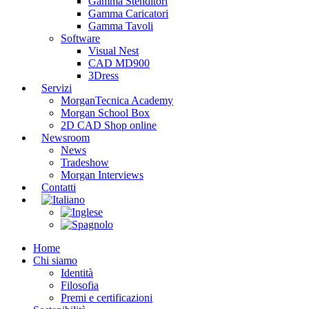
Gamma Stenditori
Gamma Caricatori
Gamma Tavoli
Software
Visual Nest
CAD MD900
3Dress
Servizi
MorganTecnica Academy
Morgan School Box
2D CAD Shop online
Newsroom
News
Tradeshow
Morgan Interviews
Contatti
Home
Chi siamo
Identità
Filosofia
Premi e certificazioni