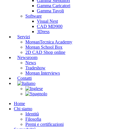
Gamma Stenditori
Gamma Caricatori
Gamma Tavoli
Software
Visual Nest
CAD MD900
3Dress
Servizi
MorganTecnica Academy
Morgan School Box
2D CAD Shop online
Newsroom
News
Tradeshow
Morgan Interviews
Contatti
Home
Chi siamo
Identità
Filosofia
Premi e certificazioni