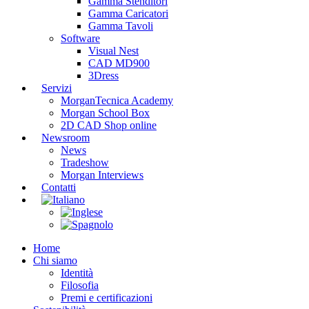
Gamma Stenditori
Gamma Caricatori
Gamma Tavoli
Software
Visual Nest
CAD MD900
3Dress
Servizi
MorganTecnica Academy
Morgan School Box
2D CAD Shop online
Newsroom
News
Tradeshow
Morgan Interviews
Contatti
Home
Chi siamo
Identità
Filosofia
Premi e certificazioni