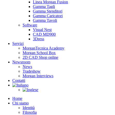
Linea Morgan Fusion
Gamma Tagli
Gamma Stenditori
Gamma Caricatori
Gamma Tavoli
Software
Visual Nest
CAD MD900
3Dress
Servizi
MorganTecnica Academy
Morgan School Box
2D CAD Shop online
Newsroom
News
Tradeshow
Morgan Interviews
Contatti
Home
Chi siamo
Identità
Filosofia