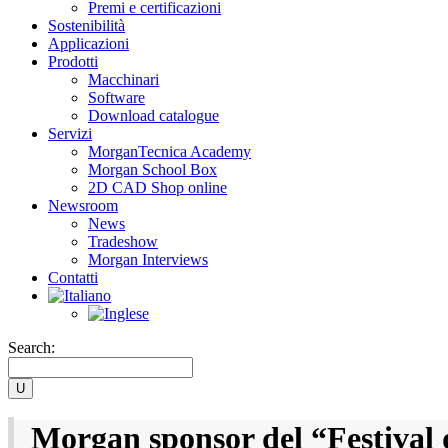
Premi e certificazioni
Sostenibilità
Applicazioni
Prodotti
Macchinari
Software
Download catalogue
Servizi
MorganTecnica Academy
Morgan School Box
2D CAD Shop online
Newsroom
News
Tradeshow
Morgan Interviews
Contatti
Search:
Morgan sponsor del “Festival d