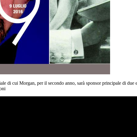
riale di cui Morgan, per il secondo anno, sarà sponsor principale di due
oni