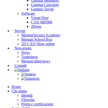
Gamma Stenditori
Gamma Caricatori
Gamma Tavoli
Software
Visual Nest
CAD MD900
3Dress
Servizi
MorganTecnica Academy
Morgan School Box
2D CAD Shop online
Newsroom
News
Tradeshow
Morgan Interviews
Contatti
Home
Chi siamo
Identità
Filosofia
Premi e certificazioni