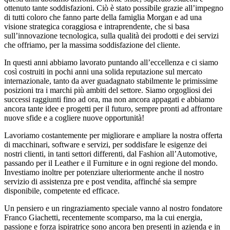
ottenuto tante soddisfazioni. Ciò è stato possibile grazie all’impegno
di tutti coloro che fanno parte della famiglia Morgan e ad una
visione strategica coraggiosa e intraprendente, che si basa
sull’innovazione tecnologica, sulla qualità dei prodotti e dei servizi
che offriamo, per la massima soddisfazione del cliente.
In questi anni abbiamo lavorato puntando all’eccellenza e ci siamo
così costruiti in pochi anni una solida reputazione sul mercato
internazionale, tanto da aver guadagnato stabilmente le primissime
posizioni tra i marchi più ambiti del settore. Siamo orgogliosi dei
successi raggiunti fino ad ora, ma non ancora appagati e abbiamo
ancora tante idee e progetti per il futuro, sempre pronti ad affrontare
nuove sfide e a cogliere nuove opportunità!
Lavoriamo costantemente per migliorare e ampliare la nostra offerta
di macchinari, software e servizi, per soddisfare le esigenze dei
nostri clienti, in tanti settori differenti, dal Fashion all’Automotive,
passando per il Leather e il Furniture e in ogni regione del mondo.
Investiamo inoltre per potenziare ulteriormente anche il nostro
servizio di assistenza pre e post vendita, affinché sia sempre
disponibile, competente ed efficace.
Un pensiero e un ringraziamento speciale vanno al nostro fondatore
Franco Giachetti, recentemente scomparso, ma la cui energia,
passione e forza ispiratrice sono ancora ben presenti in azienda e in