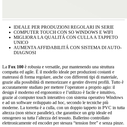
IDEALE PER PRODUZIONI REGOLARI IN SERIE
COMPUTER TOUCH CON SO WINDOWS E WIFI
MIGLIORA LA QUALITÁ CON CULLA A TAPPETO
UNICO
AUMENTA AFFIDABILITÁ CON SISTEMA DI AUTO-
DIAGNOSI
La
Fox 100
è robusta e versatile, pur mantenendo una struttura
compatta ed agile. È il modello ideale per produzioni costanti e
materassi di forma regolare, anche con differenti tipi di materiale,
grazie alla possibilità di memorizzare e gestire diversi profili. Tutto è
accuratamente studiato per mettere l’operatore a proprio agio: il
design è moderno ed ergonomico e l’utilizzo è facile e intuitivo,
grazie al computer touch interattivo con sistema operativo Windows
e ad un software sviluppato ad hoc, secondo le tecniche più
moderne. La torretta è a culla, con un doppio tappeto in PVC in tutta
altezza (non strisce parallele), che garantisce un grip ideale ed
omogeneo su tutta l’altezza del tessuto. Ballerino controllato
elettronicamente ed encoder per stesura “tension free” e senza pinze.