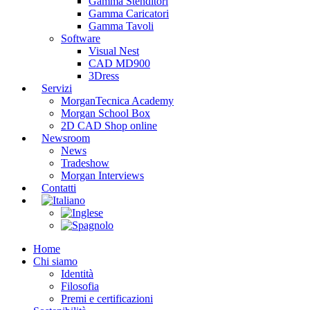
Gamma Stenditori
Gamma Caricatori
Gamma Tavoli
Software
Visual Nest
CAD MD900
3Dress
Servizi
MorganTecnica Academy
Morgan School Box
2D CAD Shop online
Newsroom
News
Tradeshow
Morgan Interviews
Contatti
Home
Chi siamo
Identità
Filosofia
Premi e certificazioni